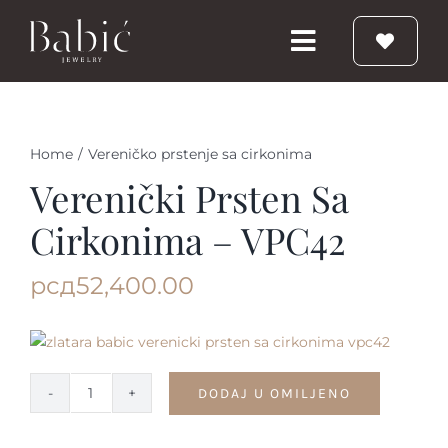
Skip
to
Toggle
content
Navigation
Početna
Home
/
Vereničko prstenje sa cirkonima
Burme
Verenički Prsten Sa
Cirkonima – VPC42
Prstenje
рсд
52,400.00
Vereničko prstenje
Nakit
DODAJ U OMILJENO
Verenički
prsten
Babic Diamond