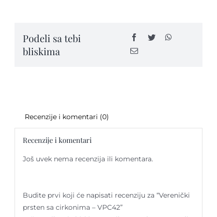
sa
cirkonima
-
Kontakt
Podeli sa tebi
VPC42
bliskima
quantity
Recenzije i komentari (0)
Recenzije i komentari
Još uvek nema recenzija ili komentara.
Budite prvi koji će napisati recenziju za “Verenički
prsten sa cirkonima – VPC42”