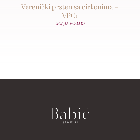
Verenički prsten sa cirkonima –
VPC1
рсд
33,800.00