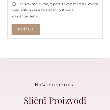
Sačuvaj moje ime, e-poštu i veb mesto u ovom
pregledaču veba za sledeći put kada
komentarišem.
Naša preporuka
Slični Proizvodi