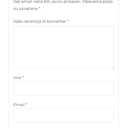
Vaš email neće biti javno prikazan.
Obavezna polja
su označena
*
Vaša recenzija ili komentar
*
Ime
*
Email
*