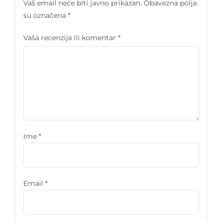
Vaš email neće biti javno prikazan.
Obavezna polja
su označena
*
Vaša recenzija ili komentar
*
Ime
*
Email
*