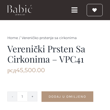
Skip
to
Toggle
content
Navigation
Početna
Home
/
Vereničko prstenje sa cirkonima
Burme
Verenički Prsten Sa
Cirkonima – VPC41
Prstenje
рсд
45,500.00
Vereničko prstenje
Nakit
DODAJ U OMILJENO
Verenički
prsten
Babic Diamond