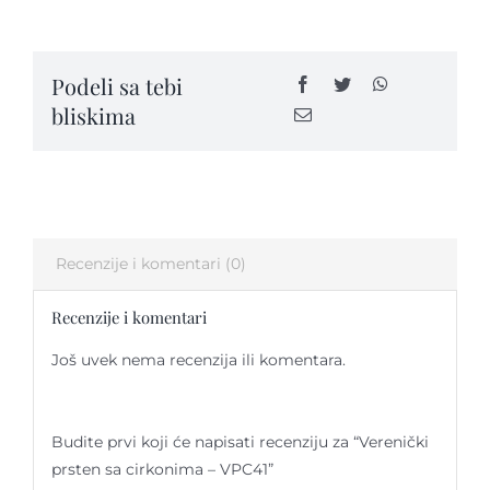
sa
cirkonima
-
Kontakt
Podeli sa tebi
VPC41
bliskima
quantity
Recenzije i komentari (0)
Recenzije i komentari
Još uvek nema recenzija ili komentara.
Budite prvi koji će napisati recenziju za “Verenički
prsten sa cirkonima – VPC41”