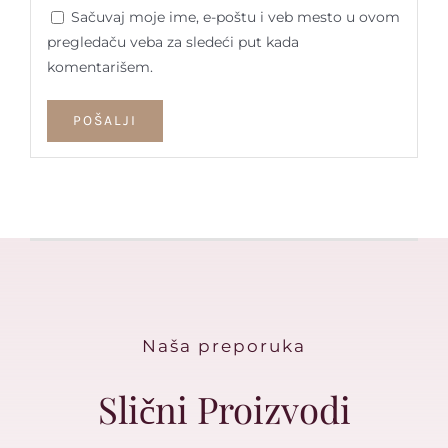
Sačuvaj moje ime, e-poštu i veb mesto u ovom
pregledaču veba za sledeći put kada
komentarišem.
Naša preporuka
Slični Proizvodi