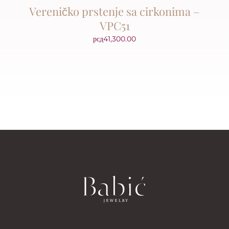
Vereničko prstenje sa cirkonima –
VPC51
рсд
41,300.00