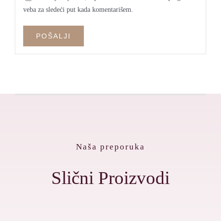
veba za sledeći put kada komentarišem.
Naša preporuka
Slični Proizvodi