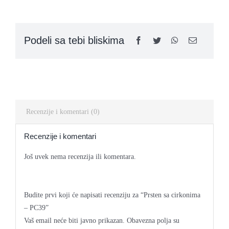
cirkonima
-
PC39
Kontakt
Podeli sa tebi bliskima
quantity
Recenzije i komentari (0)
Recenzije i komentari
Još uvek nema recenzija ili komentara.
Budite prvi koji će napisati recenziju za “Prsten sa cirkonima
– PC39”
Vaš email neće biti javno prikazan.
Obavezna polja su