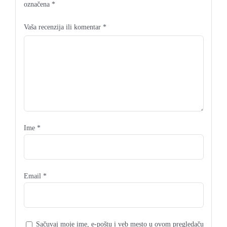
označena
*
Vaša recenzija ili komentar
*
Ime
*
Email
*
Sačuvaj moje ime, e-poštu i veb mesto u ovom pregledaču