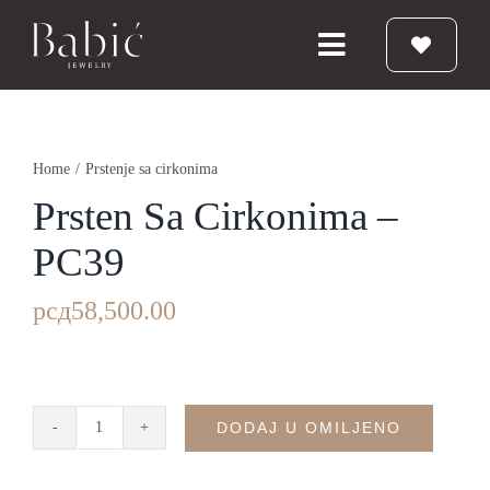
Skip
to
Toggle
content
Navigation
Početna
Home
/
Prstenje sa cirkonima
Burme
Prsten Sa Cirkonima –
PC39
Prstenje
рсд
58,500.00
Vereničko prstenje
Nakit
DODAJ U OMILJENO
Prsten
sa
Babic Diamond