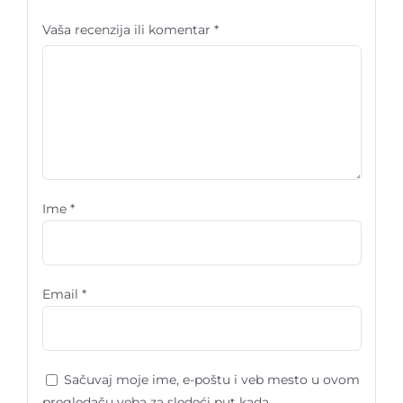
Vaša recenzija ili komentar
*
Ime
*
Email
*
Sačuvaj moje ime, e-poštu i veb mesto u ovom
pregledaču veba za sledeći put kada