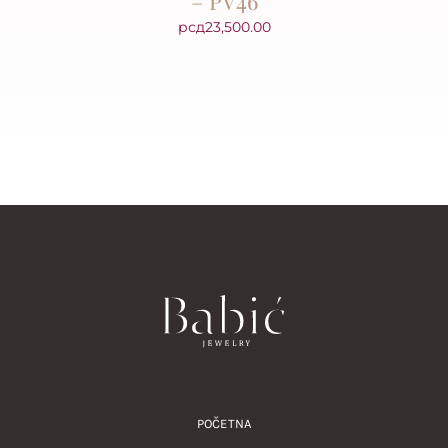
– PV46
рсд
23,500.00
POČETNA