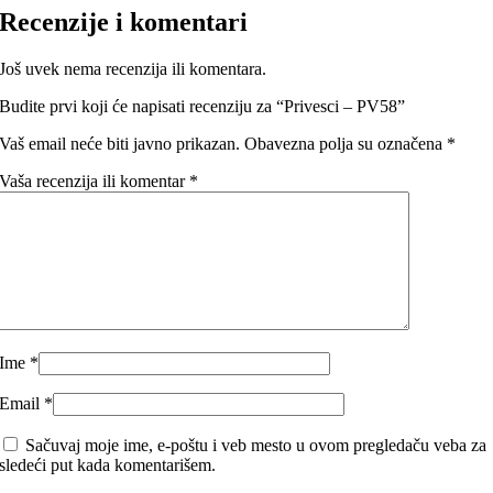
Recenzije i komentari
Još uvek nema recenzija ili komentara.
Budite prvi koji će napisati recenziju za “Privesci – PV58”
Vaš email neće biti javno prikazan.
Obavezna polja su označena
*
Vaša recenzija ili komentar
*
Ime
*
Email
*
Sačuvaj moje ime, e-poštu i veb mesto u ovom pregledaču veba za
sledeći put kada komentarišem.