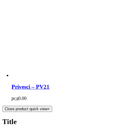
Privesci – PV21
рсд
0.00
Close product quick view
×
Title