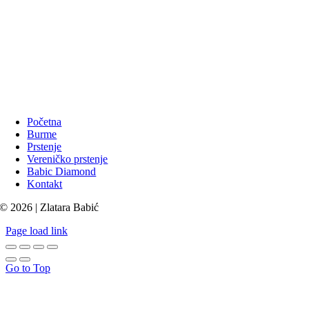
Početna
Burme
Prstenje
Vereničko prstenje
Babic Diamond
Kontakt
© 2026 | Zlatara Babić
Page load link
Go to Top