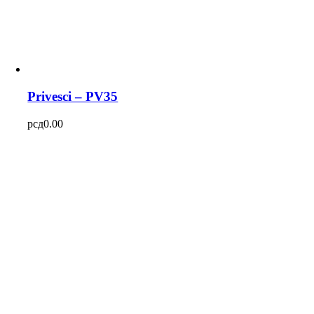
Privesci – PV35
рсд
0.00