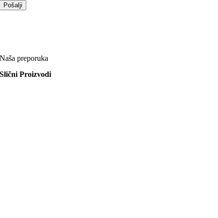
Naša preporuka
Slični Proizvodi