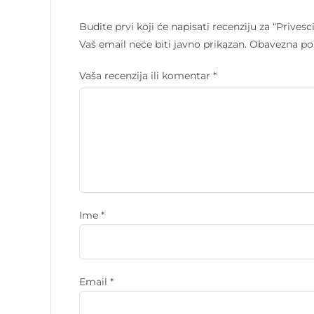
Budite prvi koji će napisati recenziju za “Privesc
Vaš email neće biti javno prikazan.
Obavezna po
Vaša recenzija ili komentar
*
Ime
*
Email
*