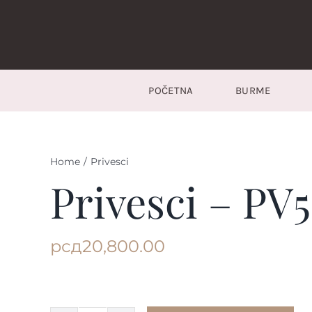
Skip
to
content
POČETNA
BURME
Home
/
Privesci
Privesci – PV5
рсд
20,800.00