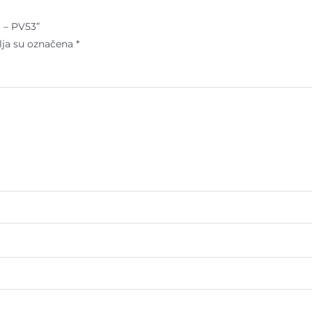
i – PV53”
lja su označena
*