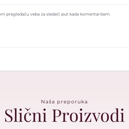
om pregledaču veba za sledeći put kada komentarišem.
Naša preporuka
Slični Proizvodi