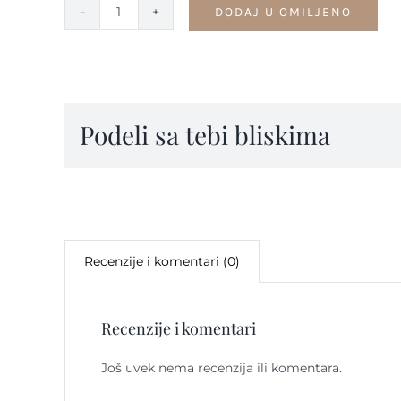
DODAJ U OMILJENO
Privesci
-
PV53
quantity
Podeli sa tebi bliskima
Recenzije i komentari (0)
Recenzije i komentari
Još uvek nema recenzija ili komentara.