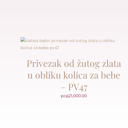
Privezak od žutog zlata
u obliku kolica za bebe
– PV47
рсд
21,000.00