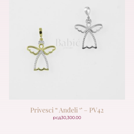
Privesci “ Anđeli ‘’ – PV42
рсд
30,300.00