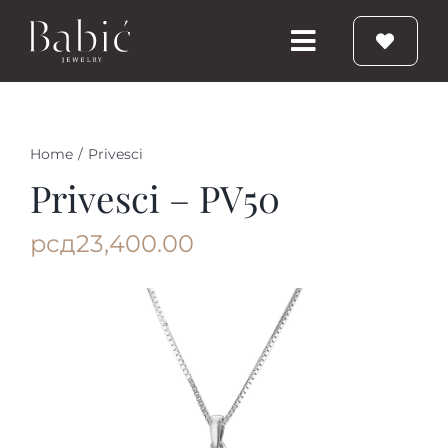
Skip
to
Toggle
content
Navigation
Početna
Home
/
Privesci
Burme
Privesci – PV50
рсд
23,400.00
Prstenje
Vereničko prstenje
Nakit
Babic Diamond