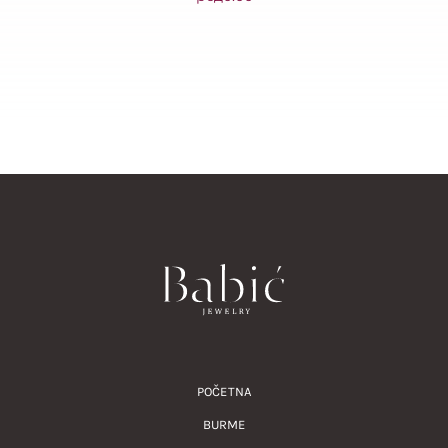
POČETNA
BURME