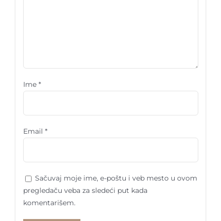
Ime
*
Email
*
Sačuvaj moje ime, e-poštu i veb mesto u ovom
pregledaču veba za sledeći put kada
komentarišem.