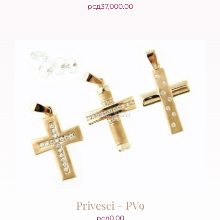
рсд
37,000.00
Privesci – PV9
рсд
0.00