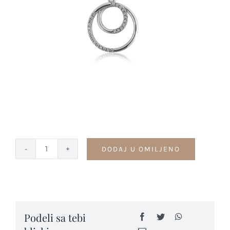
Kontakt
DODAJ U OMILJENO
Privesci
-
PV50
quantity
Podeli sa tebi