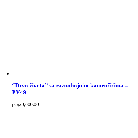
“Drvo života’’ sa raznobojnim kamenčićima –
PV49
рсд
20,000.00