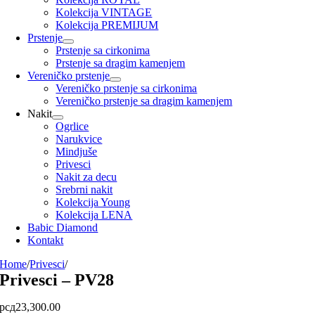
Kolekcija VINTAGE
Kolekcija PREMIJUM
Prstenje
Prstenje sa cirkonima
Prstenje sa dragim kamenjem
Vereničko prstenje
Vereničko prstenje sa cirkonima
Vereničko prstenje sa dragim kamenjem
Nakit
Ogrlice
Narukvice
Mindjuše
Privesci
Nakit za decu
Srebrni nakit
Kolekcija Young
Kolekcija LENA
Babic Diamond
Kontakt
Home
/
Privesci
/
Privesci – PV28
рсд
23,300.00