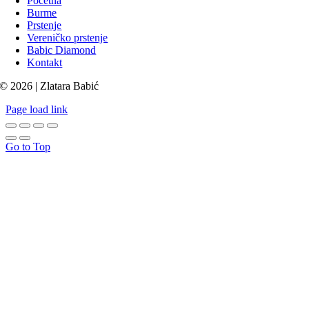
Početna
Burme
Prstenje
Vereničko prstenje
Babic Diamond
Kontakt
© 2026 | Zlatara Babić
Page load link
Go to Top