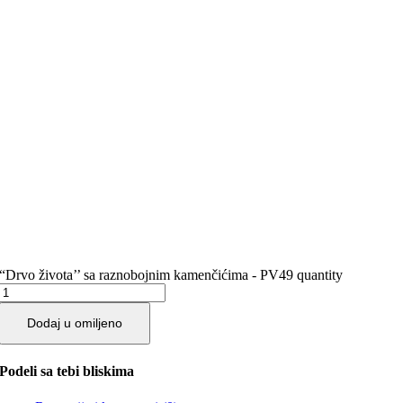
“Drvo života’’ sa raznobojnim kamenčićima - PV49 quantity
Dodaj u omiljeno
Podeli sa tebi bliskima