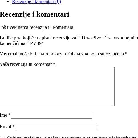
Recenzije i komentari (0)
Recenzije i komentari
Još uvek nema recenzija ili komentara.
Budite prvi koji će napisati recenziju za ““Drvo života’’ sa raznobojni
kamenčićima – PV49”
Vaš email neće biti javno prikazan.
Obavezna polja su označena
*
Vaša recenzija ili komentar
*
Ime
*
Email
*