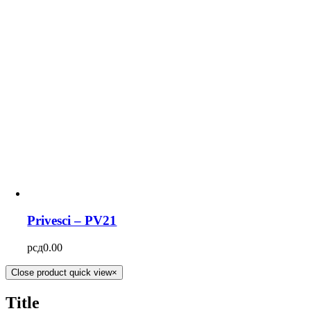
Privesci – PV21
рсд
0.00
Close product quick view
×
Title