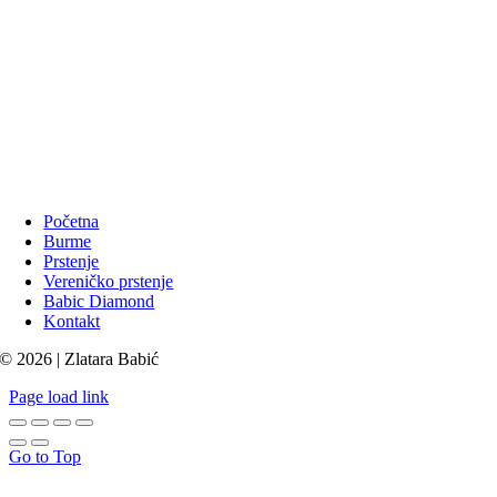
Početna
Burme
Prstenje
Vereničko prstenje
Babic Diamond
Kontakt
© 2026 | Zlatara Babić
Page load link
Go to Top