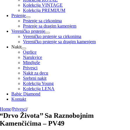
Kolekcija VINTAGE
Kolekcija PREMIJUM
Prstenje
Prstenje sa cirkonima
Prstenje sa dragim kamenjem
Vereničko prstenje
Vereničko prstenje sa cirkonima
Vereničko prstenje sa dragim kamenjem
Nakit
Ogrlice
Narukvice
Mindjuše
Privesci
Nakit za decu
Srebrni nakit
Kolekcija Young
Kolekcija LENA
Babic Diamond
Kontakt
Home
/
Privesci
/
“Drvo Života’’ Sa Raznobojnim
Kamenčićima – PV49