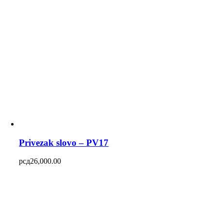
Privezak slovo – PV17
рсд
26,000.00