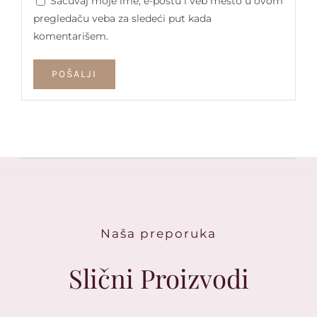
Sačuvaj moje ime, e-poštu i veb mesto u ovom
pregledaču veba za sledeći put kada
komentarišem.
Naša preporuka
Slični Proizvodi