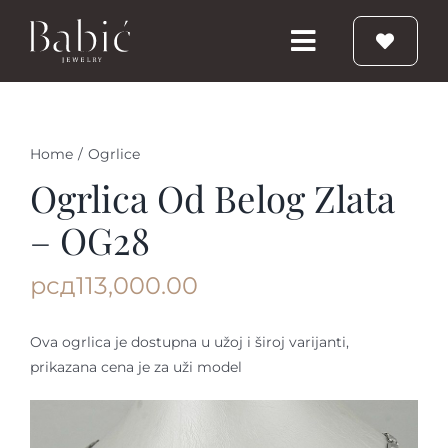
Skip
to
Toggle
content
Navigation
Početna
Home
/
Ogrlice
Burme
Ogrlica Od Belog Zlata
– OG28
Prstenje
рсд
113,000.00
Vereničko prstenje
Ova ogrlica je dostupna u užoj i široj varijanti,
prikazana cena je za uži model
Nakit
Babic Diamond