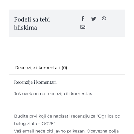
zlata
-
Podeli sa tebi
OG28
bliskima
quantity
Recenzije i komentari (0)
Recenzije i komentari
Još uvek nema recenzija ili komentara.
Budite prvi koji će napisati recenziju za “Ogrlica od
belog zlata – OG28”
Vaš email neće biti javno prikazan.
Obavezna polja