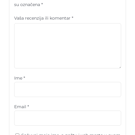
su označena
*
Vaša recenzija ili komentar
*
Ime
*
Email
*