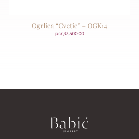
Ogrlica “Cvetic” – OGK14
рсд
33,500.00