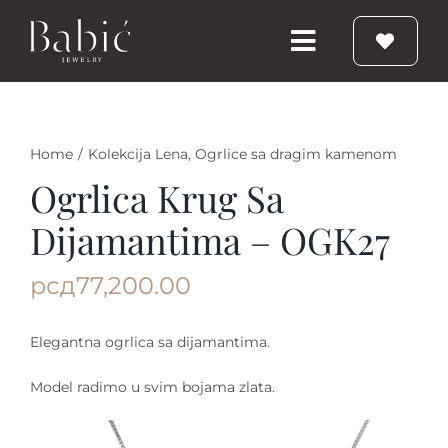
Skip
to
Toggle
content
Navigation
Početna
Home
/
Kolekcija Lena
,
Ogrlice sa dragim kamenom
Burme
Ogrlica Krug Sa
Dijamantima – OGK27
Prstenje
рсд
77,200.00
Vereničko prstenje
Elegantna ogrlica sa dijamantima.
Nakit
Model radimo u svim bojama zlata.
Babic Diamond