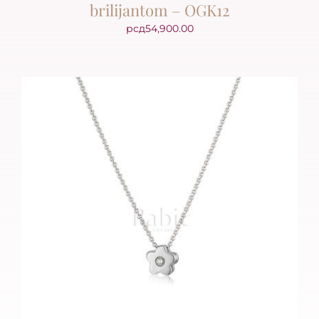
brilijantom – OGK12
рсд
54,900.00