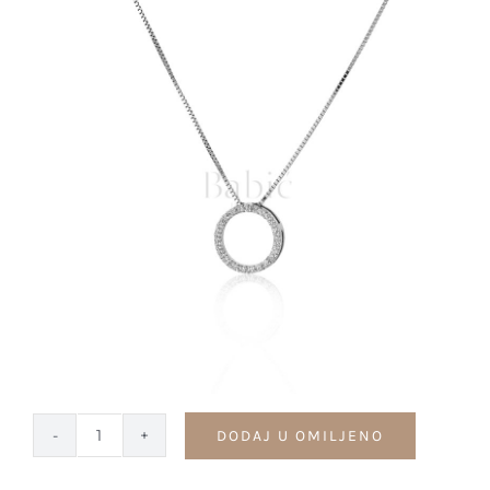
Kontakt
DODAJ U OMILJENO
Ogrlica
krug