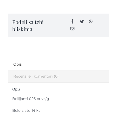
sa
dijamantima
-
Podeli sa tebi
OGK27
bliskima
quantity
Opis
Recenzije i komentari (0)
Opis
Brilijanti 0.16 ct vs/g
Belo zlato 14 kt