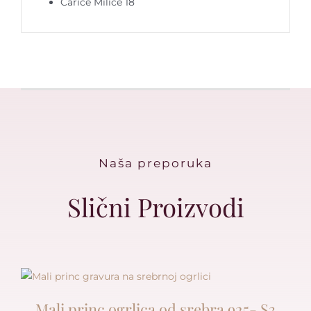
Carice Milice 18
Naša preporuka
Slični Proizvodi
Mali princ ogrlica od srebra 925- S3