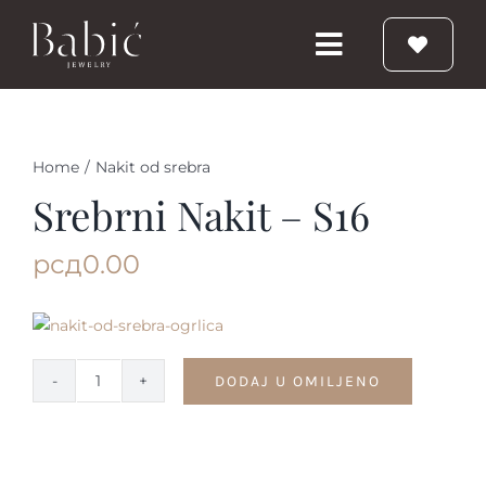
Skip
to
Toggle
content
Navigation
Početna
Home
/
Nakit od srebra
Burme
Srebrni Nakit – S16
рсд
0.00
Prstenje
Vereničko prstenje
DODAJ U OMILJENO
Srebrni
Nakit
nakit
-
S16
Babic Diamond