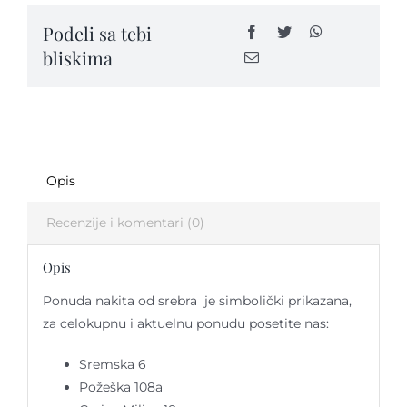
quantity
Podeli sa tebi
bliskima
Kontakt
Opis
Recenzije i komentari (0)
Opis
Ponuda nakita od srebra je simbolički prikazana,
za celokupnu i aktuelnu ponudu posetite nas:
Sremska 6
Požeška 108a