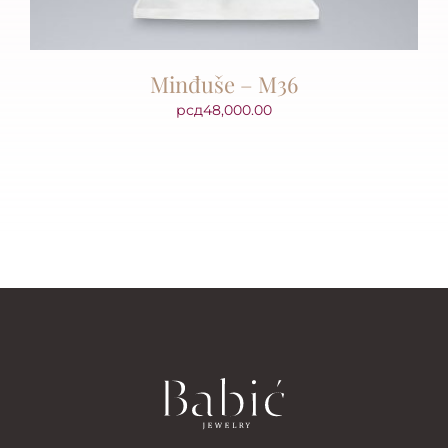
Minđuše – M36
рсд
48,000.00