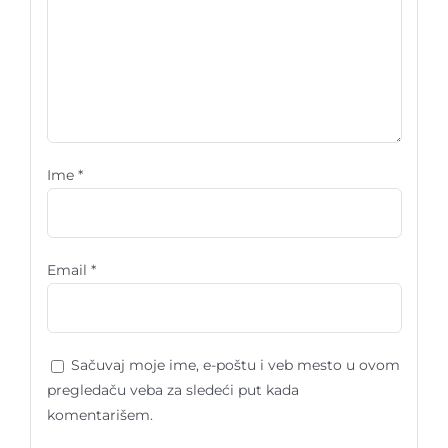
Ime
*
Email
*
Sačuvaj moje ime, e-poštu i veb mesto u ovom
pregledaču veba za sledeći put kada
komentarišem.