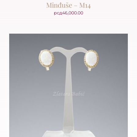
Minđuše – M14
рсд
46,000.00