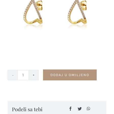
Kontakt
DODAJ U OMILJENO
Minđuše
-
M70
quantity
Podeli sa tebi