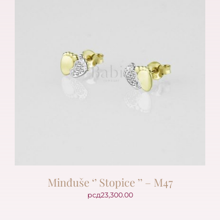
Minđuše ‘’ Stopice ’’ – M47
рсд
23,300.00