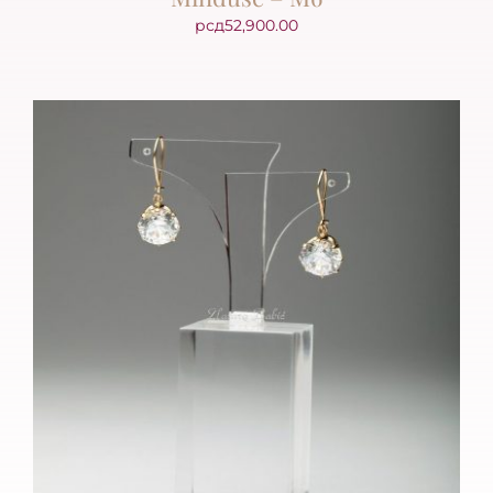
рсд
52,900.00