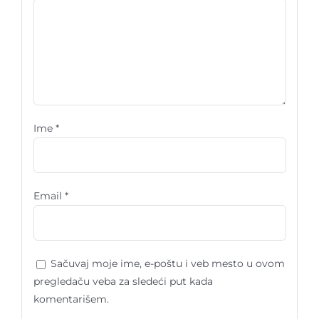
Ime
*
Email
*
Sačuvaj moje ime, e-poštu i veb mesto u ovom
pregledaču veba za sledeći put kada
komentarišem.