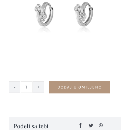
Kontakt
DODAJ U OMILJENO
Minđuše
-
M29
quantity
Podeli sa tebi