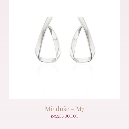
Minđuše – M7
рсд
65,800.00