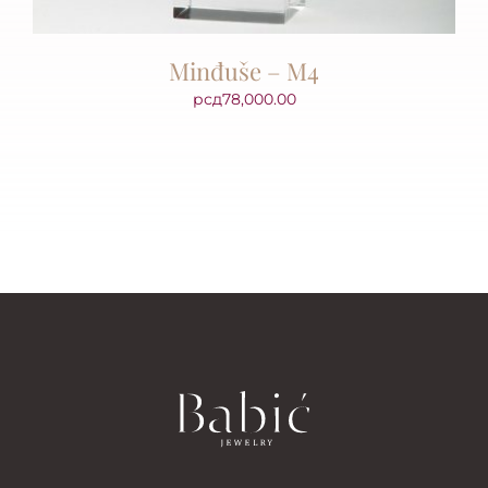
Minđuše – M4
рсд
78,000.00