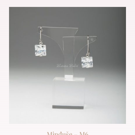
Minđuše – M6