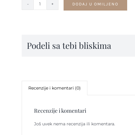
DODAJ U OMILJENO
Minđuše
-
M25
quantity
Podeli sa tebi bliskima
Recenzije i komentari (0)
Recenzije i komentari
Još uvek nema recenzija ili komentara.