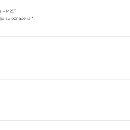
e – M25”
lja su označena
*