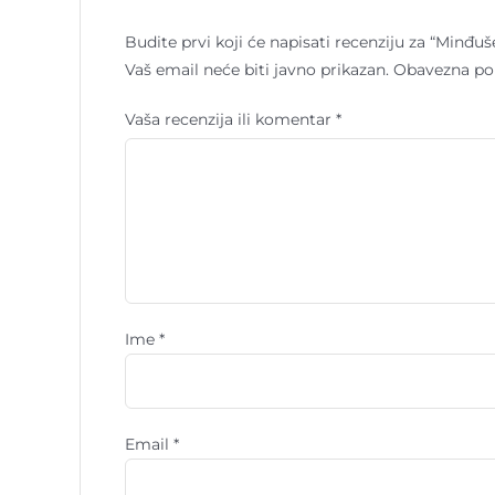
Budite prvi koji će napisati recenziju za “Minđuš
Vaš email neće biti javno prikazan.
Obavezna po
Vaša recenzija ili komentar
*
Ime
*
Email
*