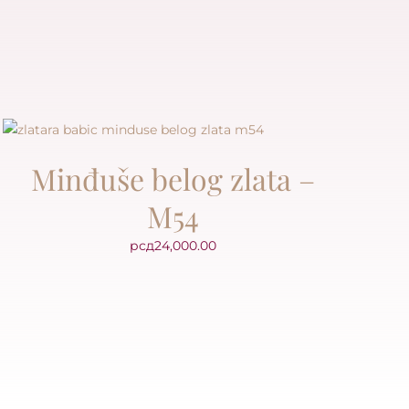
Minđuše belog zlata –
M54
рсд
24,000.00