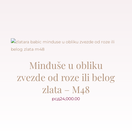
Minđuše u obliku
zvezde od roze ili belog
zlata – M48
рсд
24,000.00