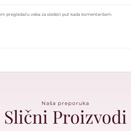
om pregledaču veba za sledeći put kada komentarišem.
Naša preporuka
Slični Proizvodi