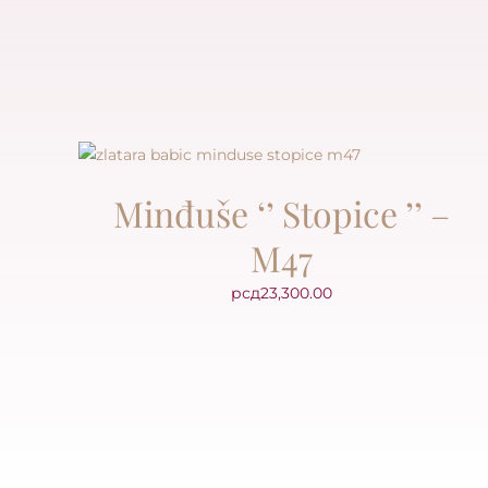
Minđuše ‘’ Stopice ’’ –
M47
рсд
23,300.00