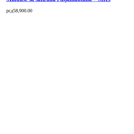
рсд
58,900.00