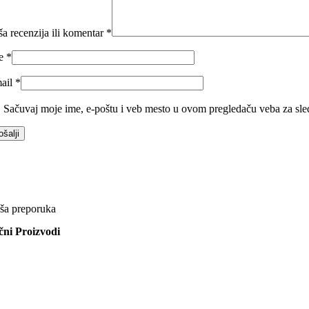
ša recenzija ili komentar
*
me
*
ail
*
Sačuvaj moje ime, e-poštu i veb mesto u ovom pregledaču veba za sle
ša preporuka
ični Proizvodi