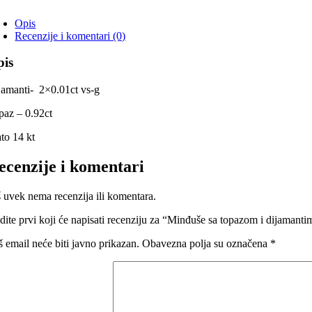
Opis
Recenzije i komentari (0)
pis
jamanti- 2×0.01ct vs-g
paz – 0.92ct
ato 14 kt
ecenzije i komentari
š uvek nema recenzija ili komentara.
dite prvi koji će napisati recenziju za “Minđuše sa topazom i dijaman
š email neće biti javno prikazan.
Obavezna polja su označena
*