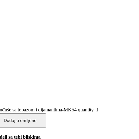
nđuše sa topazom i dijamantima-MK54 quantity
Dodaj u omiljeno
deli sa tebi bliskima