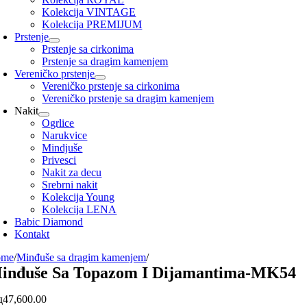
Kolekcija VINTAGE
Kolekcija PREMIJUM
Prstenje
Prstenje sa cirkonima
Prstenje sa dragim kamenjem
Vereničko prstenje
Vereničko prstenje sa cirkonima
Vereničko prstenje sa dragim kamenjem
Nakit
Ogrlice
Narukvice
Mindjuše
Privesci
Nakit za decu
Srebrni nakit
Kolekcija Young
Kolekcija LENA
Babic Diamond
Kontakt
ome
/
Minđuše sa dragim kamenjem
/
inđuše Sa Topazom I Dijamantima-MK54
д
47,600.00