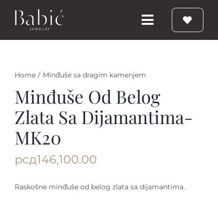
Skip
to
Toggle
content
Navigation
Početna
Home
/
Minđuše sa dragim kamenjem
Burme
Minđuše Od Belog
Zlata Sa Dijamantima-
Prstenje
MK20
Vereničko prstenje
рсд
146,100.00
Nakit
Raskošne minđuše od belog zlata sa dijamantima.
Babic Diamond