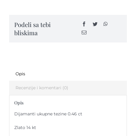
belog
zlata
sa
Podeli sa tebi
dijamantima-
bliskima
MK20
quantity
Opis
Recenzije i komentari (0)
Opis
Dijamanti ukupne tezine 0.46 ct
Zlato 14 kt