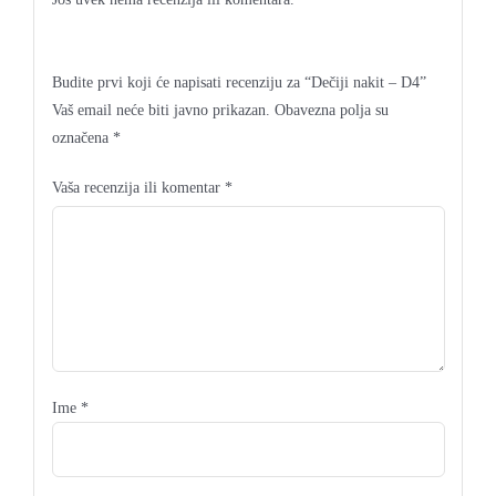
Budite prvi koji će napisati recenziju za “Dečiji nakit – D4”
Vaš email neće biti javno prikazan.
Obavezna polja su
označena
*
Vaša recenzija ili komentar
*
Ime
*