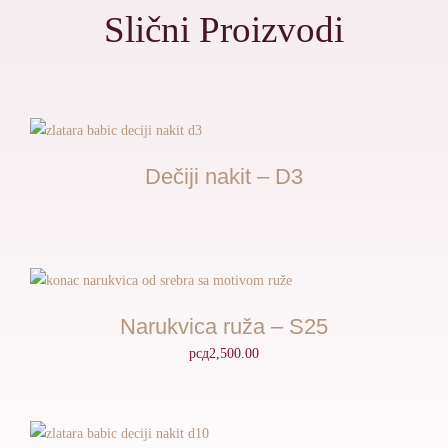
Slični Proizvodi
Dečiji nakit – D3
Narukvica ruža – S25
рсд
2,500.00