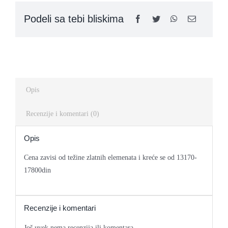
quantity
Podeli sa tebi bliskima
Kontakt
Opis
Recenzije i komentari (0)
Opis
Cena zavisi od težine zlatnih elemenata i kreće se od 13170-
17800din
Recenzije i komentari
Još uvek nema recenzija ili komentara.