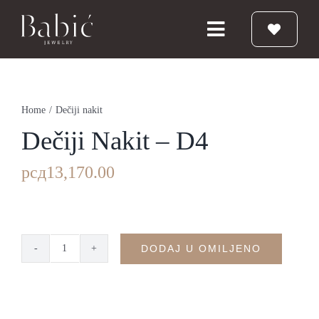
Skip
to
Toggle
content
Navigation
Početna
Home
/
Dečiji nakit
Burme
Dečiji Nakit – D4
рсд
13,170.00
Prstenje
Vereničko prstenje
DODAJ U OMILJENO
Dečiji
Nakit
nakit
-
D4
Babic Diamond