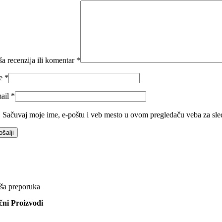
ša recenzija ili komentar
*
me
*
ail
*
Sačuvaj moje ime, e-poštu i veb mesto u ovom pregledaču veba za sle
ša preporuka
ični Proizvodi