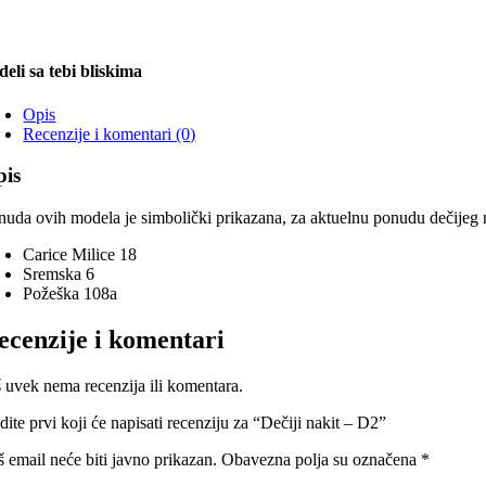
deli sa tebi bliskima
Opis
Recenzije i komentari (0)
pis
nuda ovih modela je simbolički prikazana, za aktuelnu ponudu dečijeg na
Carice Milice 18
Sremska 6
Požeška 108a
ecenzije i komentari
š uvek nema recenzija ili komentara.
ite prvi koji će napisati recenziju za “Dečiji nakit – D2”
š email neće biti javno prikazan.
Obavezna polja su označena
*