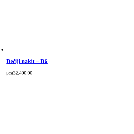
Dečiji nakit – D6
рсд
32,400.00