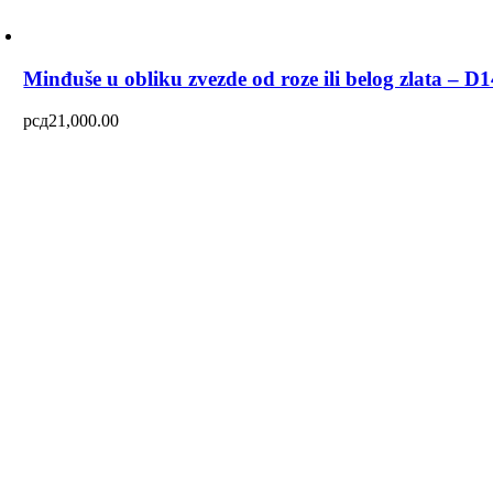
Minđuše u obliku zvezde od roze ili belog zlata – D
рсд
21,000.00