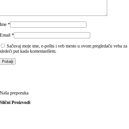
Ime
*
Email
*
Sačuvaj moje ime, e-poštu i veb mesto u ovom pregledaču veba za
sledeći put kada komentarišem.
Naša preporuka
Slični Proizvodi