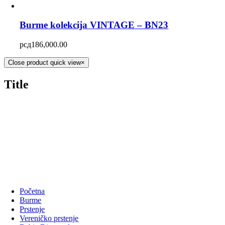
Burme kolekcija VINTAGE – BN23
рсд
186,000.00
Close product quick view
×
Title
Početna
Burme
Prstenje
Vereničko prstenje