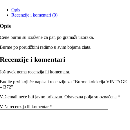
Opis
Recenzije i komentari (0)
Opis
Cene burmi su izražene za par, po gramaži uzoraka.
Burme po porudžbini radimo u svim bojama zlata.
Recenzije i komentari
Još uvek nema recenzija ili komentara.
Budite prvi koji će napisati recenziju za “Burme kolekcija VINTAGE
– B72”
Vaš email neće biti javno prikazan.
Obavezna polja su označena
*
Vaša recenzija ili komentar
*