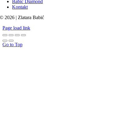
Babic Diamond
Kontakt
© 2026 | Zlatara Babić
Page load link
Go to Top