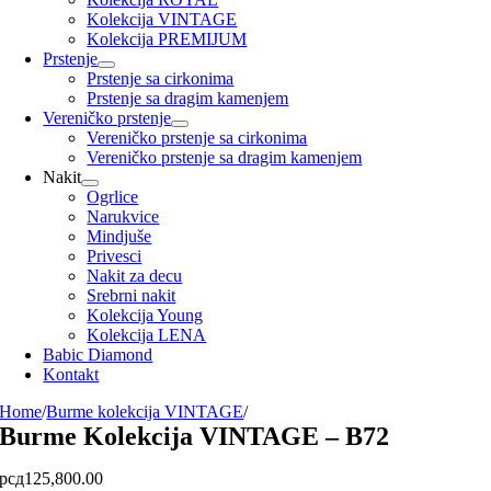
Kolekcija VINTAGE
Kolekcija PREMIJUM
Prstenje
Prstenje sa cirkonima
Prstenje sa dragim kamenjem
Vereničko prstenje
Vereničko prstenje sa cirkonima
Vereničko prstenje sa dragim kamenjem
Nakit
Ogrlice
Narukvice
Mindjuše
Privesci
Nakit za decu
Srebrni nakit
Kolekcija Young
Kolekcija LENA
Babic Diamond
Kontakt
Home
/
Burme kolekcija VINTAGE
/
Burme Kolekcija VINTAGE – B72
рсд
125,800.00