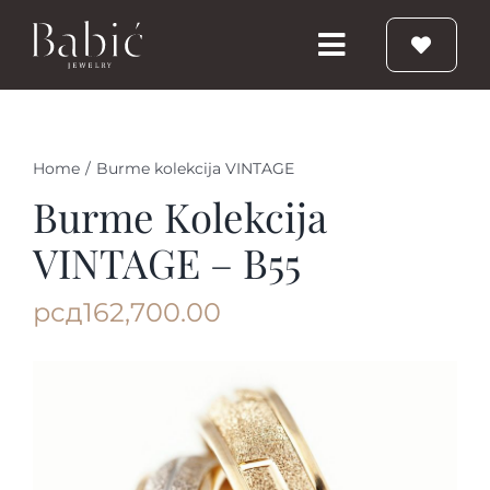
Skip
to
Toggle
content
Navigation
Početna
Home
/
Burme kolekcija VINTAGE
Burme
Burme Kolekcija
VINTAGE – B55
Prstenje
рсд
162,700.00
Vereničko prstenje
Nakit
Babic Diamond