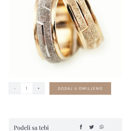
Kontakt
DODAJ U OMILJENO
Burme
kolekcija
VINTAGE
-
B55
Podeli sa tebi
quantity