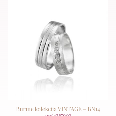
Burme kolekcija VINTAGE – BN14
рсд
142,500.00