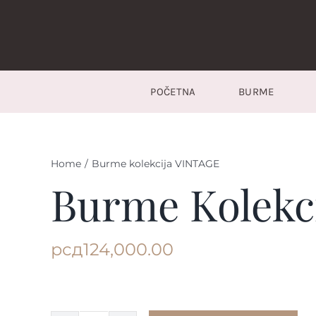
Skip
to
content
POČETNA
BURME
Home
/
Burme kolekcija VINTAGE
Burme Kolekc
рсд
124,000.00