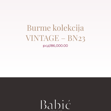
Burme kolekcija
VINTAGE – BN23
рсд
186,000.00