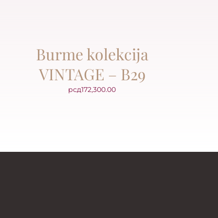
Burme kolekcija
VINTAGE – B29
рсд
172,300.00