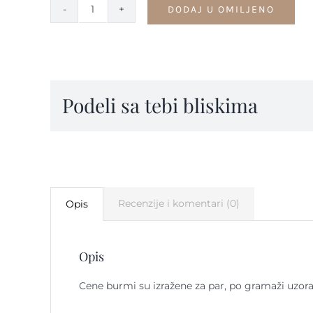
DODAJ U OMILJENO
Burme
kolekcija
VINTAGE
-
B42
Podeli sa tebi bliskima
quantity
Recenzije i komentari (0)
Opis
Opis
Cene burmi su izražene za par, po gramaži uzora