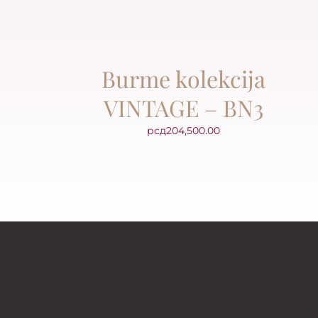
Burme kolekcija
VINTAGE – BN3
рсд
204,500.00