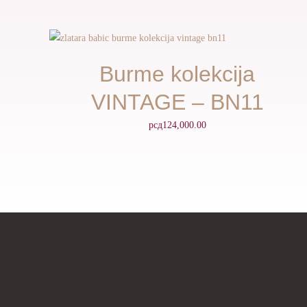
Burme kolekcija
VINTAGE – BN11
рсд
124,000.00