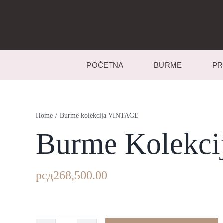
Skip
to
content
POČETNA
BURME
PR
Home
/
Burme kolekcija VINTAGE
Burme Kolekc
рсд
268,500.00