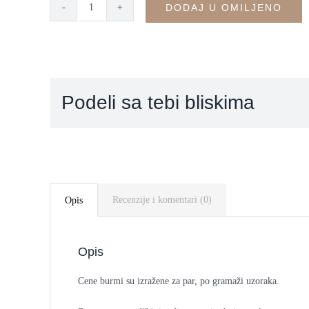
DODAJ U OMILJENO
Burme
kolekcija
VINTAGE
-
B17
Podeli sa tebi bliskima
quantity
Recenzije i komentari (0)
Opis
Opis
Cene burmi su izražene za par, po gramaži uzoraka.