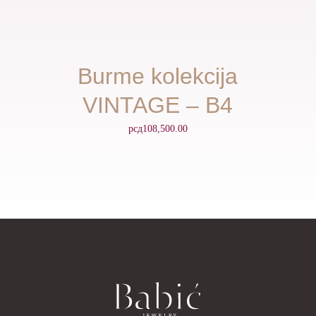
Burme kolekcija
VINTAGE – B4
рсд
108,500.00