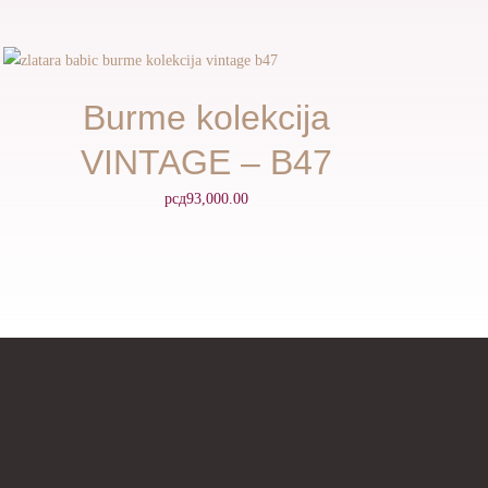
Burme kolekcija
VINTAGE – B47
рсд
93,000.00