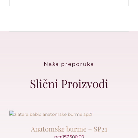
Naša preporuka
Slični Proizvodi
Anatomske burme – SP21
рсд
157,500.00