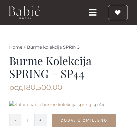
Skip
to
Toggle
content
Navigation
Početna
Home
/
Burme kolekcija SPRING
Burme
Burme Kolekcija
SPRING – SP44
Prstenje
рсд
180,500.00
Vereničko prstenje
Nakit
DODAJ U OMILJENO
Burme
kolekcija
Babic Diamond