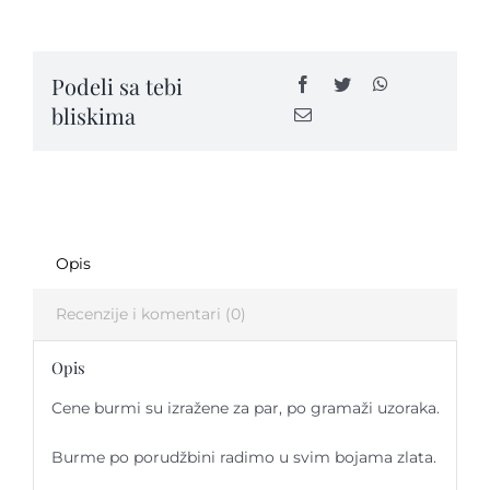
SPRING
-
SP44
Kontakt
Podeli sa tebi
quantity
bliskima
Opis
Recenzije i komentari (0)
Opis
Cene burmi su izražene za par, po gramaži uzoraka.
Burme po porudžbini radimo u svim bojama zlata.