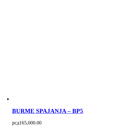
BURME SPAJANJA – BP5
рсд
165,000.00