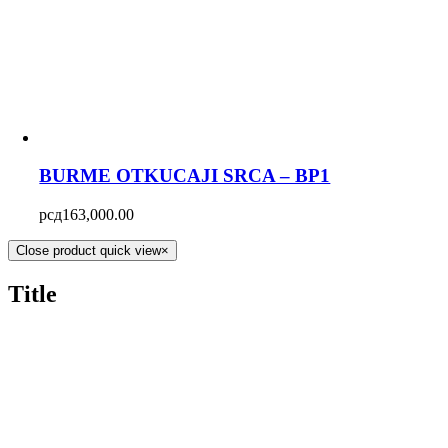
BURME OTKUCAJI SRCA – BP1
рсд
163,000.00
Close product quick view
×
Title