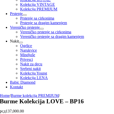
Kolekcija VINTAGE
Kolekcija PREMIJUM
Prstenje
Prstenje sa cirkonima
Prstenje sa dragim kamenjem
Vereničko prstenje
Vereničko prstenje sa cirkonima
Vereničko prstenje sa dragim kamenjem
Nakit
Ogrlice
Narukvice
Mindjuše
Privesci
Nakit za decu
Srebrni nakit
Kolekcija Young
Kolekcija LENA
Babic Diamond
Kontakt
Home
/
Burme kolekcija PREMIJUM
/
Burme Kolekcija LOVE – BP16
рсд
137,000.00