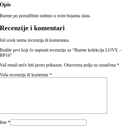
Opis
Burme po porudžbini radimo u svim bojama zlata.
Recenzije i komentari
Još uvek nema recenzija ili komentara.
Budite prvi koji će napisati recenziju za “Burme kolekcija LOVE –
BP16”
Vaš email neće biti javno prikazan.
Obavezna polja su označena
*
Vaša recenzija ili komentar
*
Ime
*