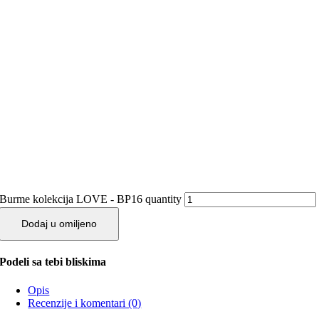
Burme kolekcija LOVE - BP16 quantity
Dodaj u omiljeno
Podeli sa tebi bliskima
Opis
Recenzije i komentari (0)