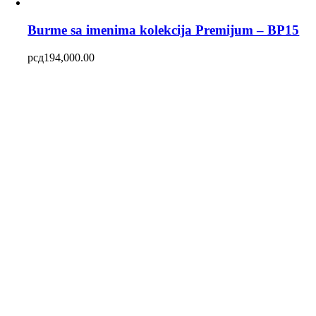
Burme sa imenima kolekcija Premijum – BP15
рсд
194,000.00