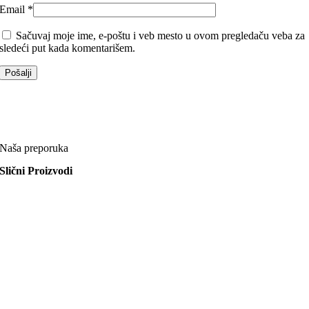
Email
*
Sačuvaj moje ime, e-poštu i veb mesto u ovom pregledaču veba za
sledeći put kada komentarišem.
Naša preporuka
Slični Proizvodi