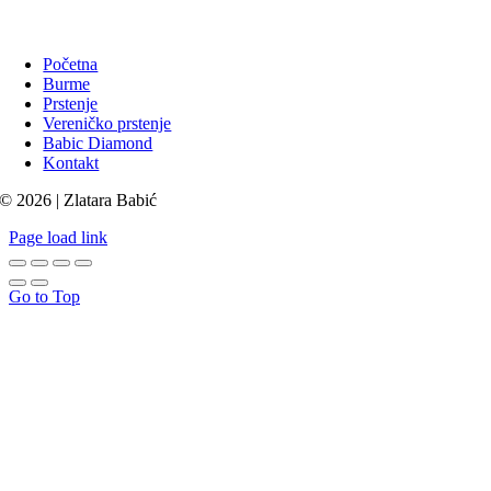
Početna
Burme
Prstenje
Vereničko prstenje
Babic Diamond
Kontakt
© 2026 | Zlatara Babić
Page load link
Go to Top