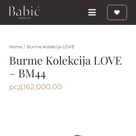
Skip
to
Toggle
content
Navigation
Početna
Home
/
Burme kolekcija LOVE
Burme
Burme Kolekcija LOVE
– BM44
Prstenje
рсд
162,000.00
Vereničko prstenje
Nakit
Babic Diamond