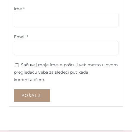
Ime
*
Email
*
Sačuvaj moje ime, e-poštu i veb mesto u ovom
pregledaču veba za sledeći put kada
komentarišem.