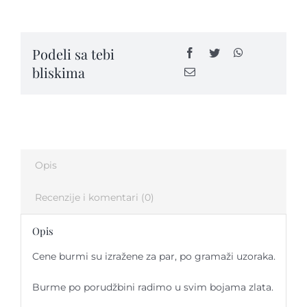
LOVE
-
BM27
Kontakt
Podeli sa tebi
quantity
bliskima
Opis
Recenzije i komentari (0)
Opis
Cene burmi su izražene za par, po gramaži uzoraka.
Burme po porudžbini radimo u svim bojama zlata.