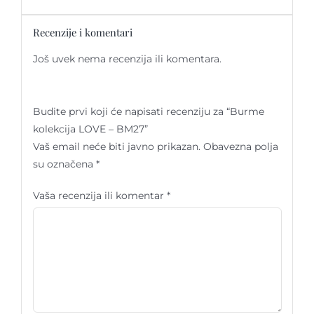
Recenzije i komentari
Još uvek nema recenzija ili komentara.
Budite prvi koji će napisati recenziju za “Burme
kolekcija LOVE – BM27”
Vaš email neće biti javno prikazan.
Obavezna polja
su označena
*
Vaša recenzija ili komentar
*