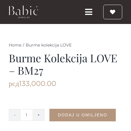
Skip
to
Toggle
content
Navigation
Početna
Home
/
Burme kolekcija LOVE
Burme
Burme Kolekcija LOVE
– BM27
Prstenje
рсд
133,000.00
Vereničko prstenje
Nakit
DODAJ U OMILJENO
Burme
kolekcija
Babic Diamond