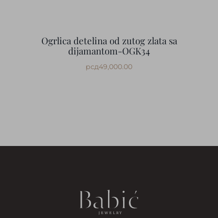
Ogrlica detelina od zutog zlata sa
dijamantom-OGK34
рсд
49,000.00