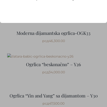
Minimalistička ogrlica sa dijamantom – Y25
рсд
35,000.00
Moderna dijamantska ogrlica-OGK33
рсд
46,300.00
Ogrlica “beskonačno” – Y26
рсд
34,000.00
Ogrlica “Yin and Yang” sa dijamantom – Y30
рсд
47,500.00