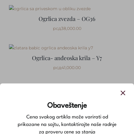
Ogrlica zvezda – OG36
рсд
38,000.00
Ogrlica- anđeoska krila – Y7
рсд
41,000.00
Minimalistička ogrlica sa dijamantom – Y24
Obaveštenje
рсд
42,400.00
Cena svakog artikla može varirati od
prikazane na sajtu, kontaktirajte naše radnje
za proveru cene sa stanja