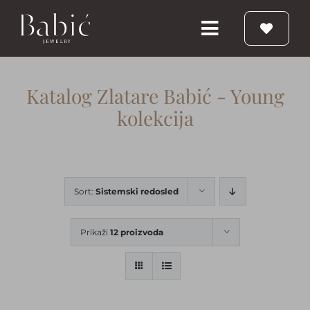
Skip
to
Toggle
content
Navigation
Početna
Katalog Zlatare Babić - Young
kolekcija
Burme
Prstenje
Sort:
Sistemski redosled
Vereničko prstenje
Prikaži
12 proizvoda
Nakit
Babic Diamond