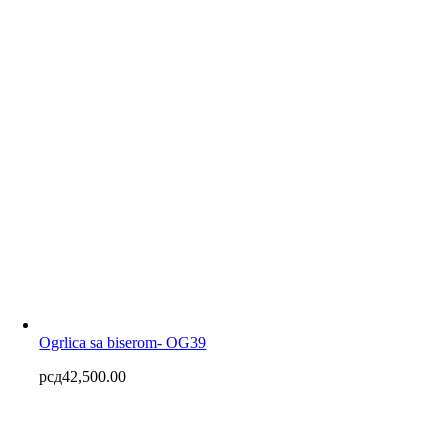
Ogrlica sa biserom- OG39
рсд
42,500.00