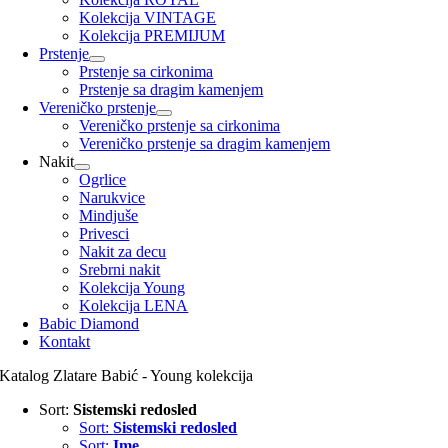
Kolekcija VINTAGE
Kolekcija PREMIJUM
Prstenje
Prstenje sa cirkonima
Prstenje sa dragim kamenjem
Vereničko prstenje
Vereničko prstenje sa cirkonima
Vereničko prstenje sa dragim kamenjem
Nakit
Ogrlice
Narukvice
Mindjuše
Privesci
Nakit za decu
Srebrni nakit
Kolekcija Young
Kolekcija LENA
Babic Diamond
Kontakt
Katalog Zlatare Babić - Young kolekcija
Sort:
Sistemski redosled
Sort:
Sistemski redosled
Sort:
Ime