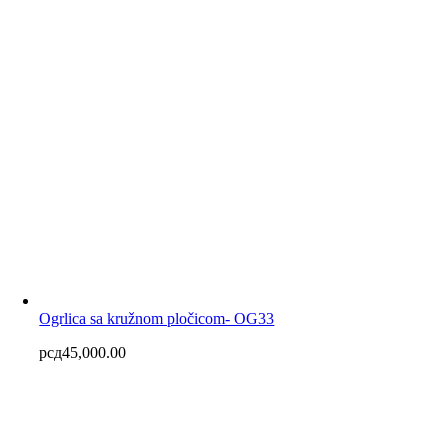
Ogrlica sa kružnom pločicom- OG33
рсд
45,000.00