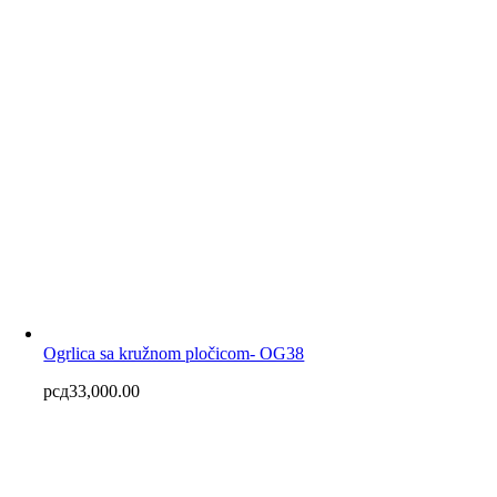
Ogrlica sa kružnom pločicom- OG38
рсд
33,000.00