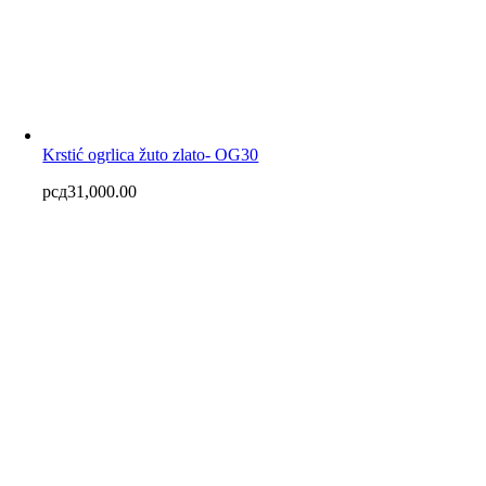
Krstić ogrlica žuto zlato- OG30
рсд
31,000.00