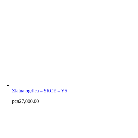
Zlatna ogrlica – SRCE – Y5
рсд
27,000.00