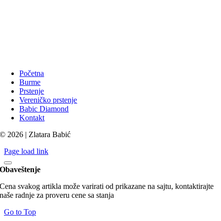
Početna
Burme
Prstenje
Vereničko prstenje
Babic Diamond
Kontakt
© 2026 | Zlatara Babić
Page load link
Obaveštenje
Cena svakog artikla može varirati od prikazane na sajtu, kontaktirajte
naše radnje za proveru cene sa stanja
Go to Top