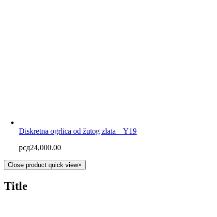
Diskretna ogrlica od žutog zlata – Y19
рсд
24,000.00
Close product quick view
×
Title