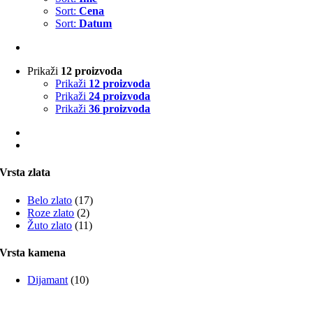
Sort:
Cena
Sort:
Datum
Prikaži
12 proizvoda
Prikaži
12 proizvoda
Prikaži
24 proizvoda
Prikaži
36 proizvoda
Vrsta zlata
Belo zlato
(17)
Roze zlato
(2)
Žuto zlato
(11)
Vrsta kamena
Dijamant
(10)