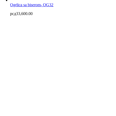
Ogrlica sa biserom- OG32
рсд
33,600.00