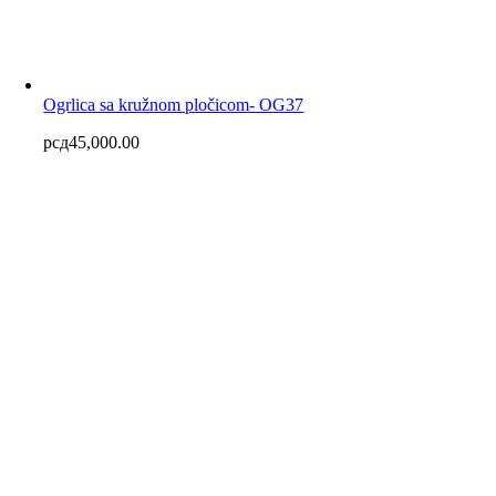
Ogrlica sa kružnom pločicom- OG37
рсд
45,000.00