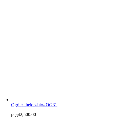
Ogrlica belo zlato- OG31
рсд
42,500.00