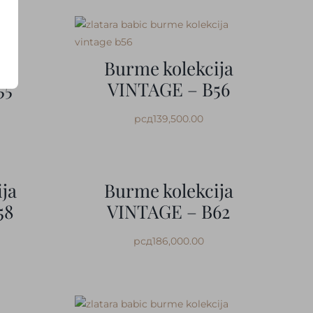
ja
Burme kolekcija
55
VINTAGE – B56
рсд
139,500.00
ja
Burme kolekcija
58
VINTAGE – B62
рсд
186,000.00