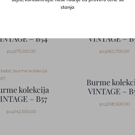
stanja
urme kolekcija
Burme kolekci
INTAGE – B54
VINTAGE – B
рсд
175,100.00
рсд
162,700.00
Burme kolekci
urme kolekcija
VINTAGE – B
INTAGE – B57
рсд
108,500.00
рсд
142,500.00