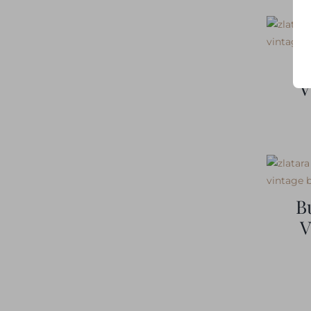
B
V
B
V