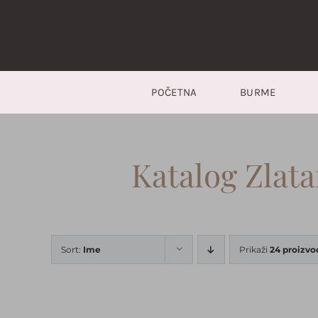
Skip
to
content
POČETNA
BURME
Katalog Zlat
Sort:
Ime
Prikaži
24 proizvo