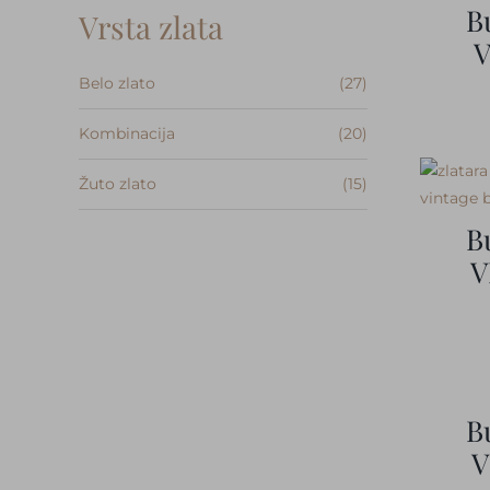
B
Vrsta zlata
V
Belo zlato
(27)
Kombinacija
(20)
Žuto zlato
(15)
B
V
B
V