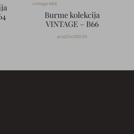
ja
Burme kolekcija
64
VINTAGE – B66
рсд
124,000.00