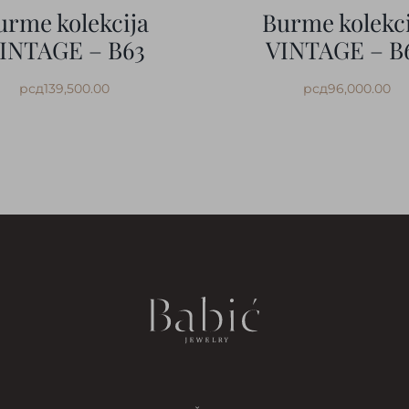
urme kolekcija
Burme kolekci
INTAGE – B63
VINTAGE – B
рсд
139,500.00
рсд
96,000.00