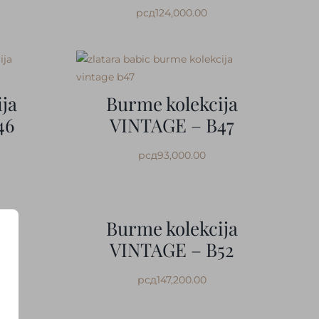
рсд
124,000.00
ja
Burme kolekcija
46
VINTAGE – B47
рсд
93,000.00
ja
Burme kolekcija
5
VINTAGE – B52
рсд
147,200.00