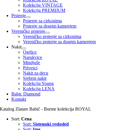
Kolekcija VINTAGE
Kolekcija PREMIJUM
Prstenje
Prstenje sa cirkonima
Prstenje sa dragim kamenjem
Vereničko prstenje
Vereničko prstenje sa cirkonima
Vereničko prstenje sa dragim kamenjem
Nakit
Ogrlice
Narukvice
Mindjuše
Privesci
Nakit za decu
Srebrni nakit
Kolekcija Young
Kolekcija LENA
Babic Diamond
Kontakt
Katalog Zlatare Babić - Burme kolekcija ROYAL
Sort:
Cena
Sort:
Sistemski redosled
Sort:
Ime