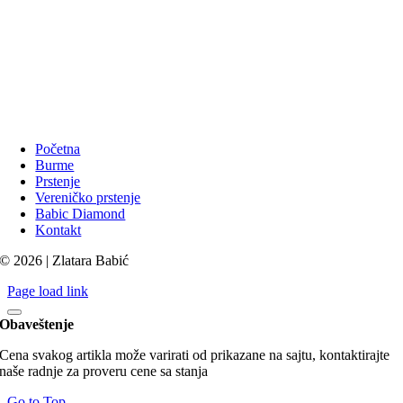
Početna
Burme
Prstenje
Vereničko prstenje
Babic Diamond
Kontakt
© 2026 | Zlatara Babić
Page load link
Obaveštenje
Cena svakog artikla može varirati od prikazane na sajtu, kontaktirajte
naše radnje za proveru cene sa stanja
Go to Top