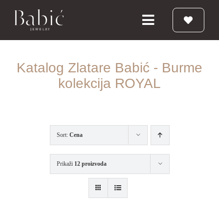
Skip
to
Toggle
content
Navigation
Početna
Katalog Zlatare Babić - Burme
kolekcija ROYAL
Burme
Prstenje
Sort:
Cena
Vereničko prstenje
Prikaži
12 proizvoda
Nakit
Babic Diamond