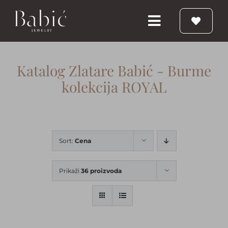
Skip
to
Toggle
content
Navigation
Početna
Katalog Zlatare Babić - Burme
kolekcija ROYAL
Burme
Prstenje
Sort:
Cena
Vereničko prstenje
Prikaži
36 proizvoda
Nakit
Babic Diamond