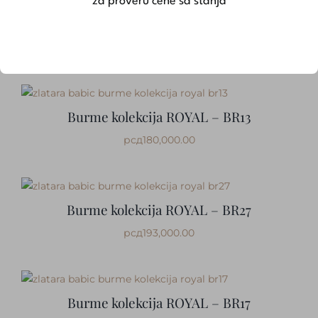
za proveru cene sa stanja
Burme kolekcija ROYAL – BR3
рсд
178,000.00
Burme kolekcija ROYAL – BR13
рсд
180,000.00
Burme kolekcija ROYAL – BR27
рсд
193,000.00
Burme kolekcija ROYAL – BR17