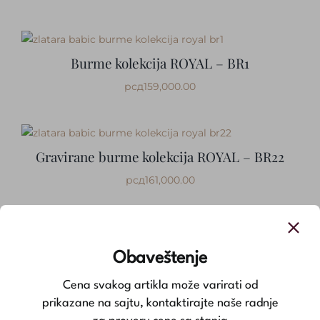
Burme kolekcija ROYAL – BR1
рсд
159,000.00
Gravirane burme kolekcija ROYAL – BR22
рсд
161,000.00
Burme kolekcija ROYAL – BR9
Obaveštenje
рсд
163,000.00
Cena svakog artikla može varirati od
prikazane na sajtu, kontaktirajte naše radnje